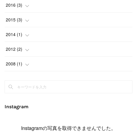
(
1
)
(
1
)
(
2
)
(
1
)
(
1
)
(
1
)
2016
(
3
)
(
1
)
(
2
)
(
1
)
(
4
)
(
1
)
(
1
)
2015
(
3
)
(
1
)
(
2
)
(
2
)
(
1
)
2014
(
1
)
(
2
)
(
1
)
(
1
)
(
1
)
2012
(
2
)
(
3
)
(
1
)
(
1
)
(
2
)
2008
(
1
)
(
1
)
(
4
)
(
1
)
(
1
)
(
1
)
(
1
)
Instagram
Instagramの写真を取得できませんでした。