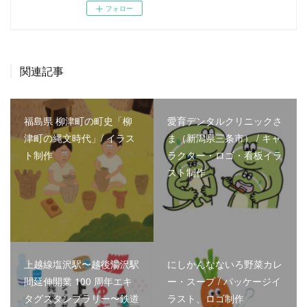
フォロー
関連記事
福島県 柳津町の町史「柳
愛育デンタルクリニックさ
津町の縄文時代」/ イラス
ま（新潟県三条市） / キャ
ト制作
ラクター・ロゴ・看板イラ
スト制作
上越線塩沢駅〜越後湯沢駅
にしかんなないろ野菜カレ
間延伸開業 100 周年エキ
ー・スープ / パッケージイ
タグスタンプラリー〜鉄道
ラスト、ロゴ制作