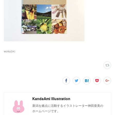
works
(
54
)
KandaAmi Illustration
新潟を拠点に活動するイラストレーター神田亜美の
ホームページです。