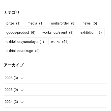
カテゴリ
prize
(
1
)
media
(
1
)
works/order
(
8
)
news
(
5
)
goods/product
(
6
)
workshop/event
(
9
)
exhibition
(
3
)
exhibition/yumotoya
(
1
)
works
(
54
)
exhibition/rakugo
(
2
)
アーカイブ
2026
(
3
)
(
2
)
2025
(
2
)
(
1
)
(
1
)
2024
(
3
)