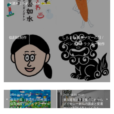
✕酒✕まちめぐり〜 / ス…
似顔絵制作
しもまち湊ボーダーの日 /
イベントキャラクター制作
2020.04.03 07:04
2020.03.28 14:01
藤見学園（新潟市の幼稚園・
東京造形大学主催「これから
保育施設）のクリアファイル
メイセンー銘仙の源泉と変遷
ができました。
ー」（3/24-4/5スパイラル…