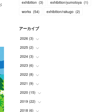
exhibition
(
3
)
exhibition/yumotoya
(
1
)
お
works
(
54
)
exhibition/rakugo
(
2
)
アーカイブ
2026
(
3
)
2025
(
2
(
)
2
)
(
1
)
2024
(
3
(
)
1
)
(
1
)
2023
(
6
(
)
1
)
(
2
)
2022
(
8
(
)
1
)
(
1
)
2021
(
9
(
)
1
)
(
1
)
(
1
)
2020
(
15
(
1
)
)
(
2
)
(
2
)
(
2
)
2019
(
22
(
1
)
)
(
1
)
(
1
)
(
2
)
(
2
)
2018
(
6
(
)
3
)