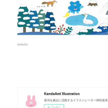
works
(
54
)
KandaAmi Illustration
新潟を拠点に活動するイラストレーター神田亜美
フォロー