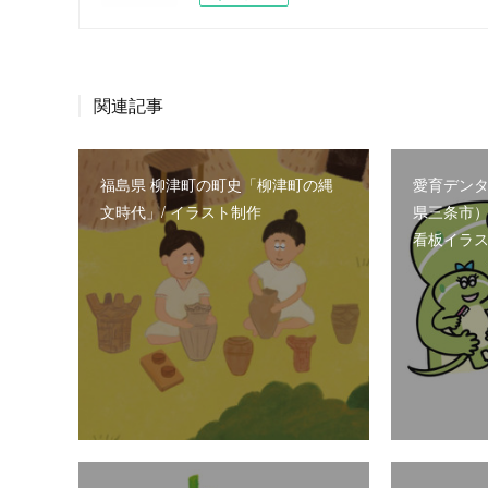
関連記事
福島県 柳津町の町史「柳津町の縄
愛育デン
文時代」/ イラスト制作
県三条市）
看板イラ