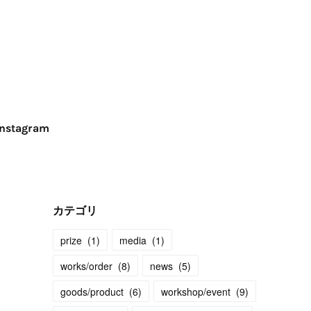
Instagram
カテゴリ
prize
(
1
)
media
(
1
)
works/order
(
8
)
news
(
5
)
goods/product
(
6
)
workshop/event
(
9
)