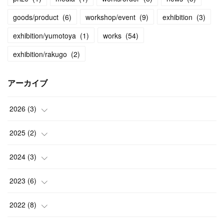
goods/product
(
6
)
workshop/event
(
9
)
exhibition
(
3
)
exhibition/yumotoya
(
1
)
works
(
54
)
exhibition/rakugo
(
2
)
アーカイブ
2026
(
3
)
(
2
)
2025
(
2
)
(
1
)
(
1
)
2024
(
3
)
(
1
)
(
1
)
2023
(
6
)
(
2
)
(
1
)
2022
(
8
)