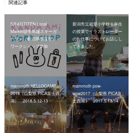
関連記事
5月4日TITEN Local
新潟市立岩室小学校６年生
Market@冬鳥越スキーガ
の授業でイラストレーター
ーデン（新潟県加茂市）
のお仕事についてお話しし
ワークショップ参加
てきました。
mammoth HELLOCAMP
mammoth pow-
2018（山梨県 PICA富士西
wow2017（山梨県 PICA富
湖） 2018.5.12-13
士西湖） 2017.5.13-14