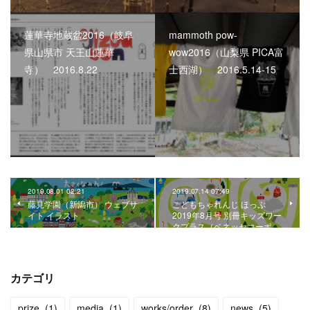
蓮華寺地蔵盆2016（岐阜
mammoth pow-
県山県市 天王山蓮華
wow2016（山梨県 PICA富
寺） 2016.8.22
士西湖） 2016.5.14-15
2019.08.01 02:21
2019.07.14 07:49
藤見学園（新潟市） ウェブサ
こどもちゃれんじ ほっぷ
イト イラスト
2019年8月号 別冊キッズワー
クプラス（ベネッセコーポ…
カテゴリ
prize
(
1
)
media
(
1
)
works/order
(
8
)
news
(
5
)