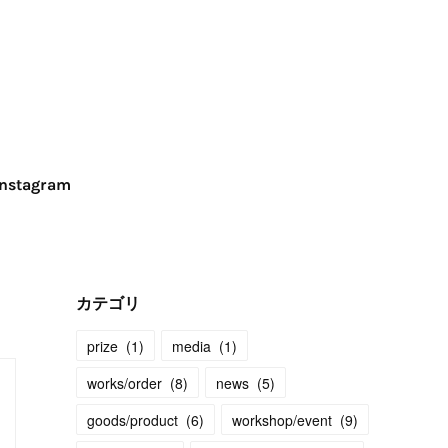
Instagram
カテゴリ
prize
(
1
)
media
(
1
)
works/order
(
8
)
news
(
5
)
goods/product
(
6
)
workshop/event
(
9
)