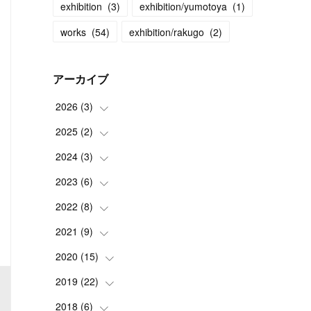
exhibition
(
3
)
exhibition/yumotoya
(
1
)
works
(
54
)
exhibition/rakugo
(
2
)
アーカイブ
2026
(
3
)
2025
(
2
(
)
2
)
(
1
)
2024
(
3
(
)
1
)
(
1
)
2023
(
6
(
)
1
)
(
2
)
2022
(
8
(
)
1
)
(
1
)
2021
(
9
(
)
1
)
(
1
)
(
1
)
2020
(
15
(
1
)
)
(
2
)
(
2
)
(
2
)
2019
(
22
(
1
)
)
(
1
)
(
1
)
(
2
)
(
2
)
2018
(
6
(
)
3
)