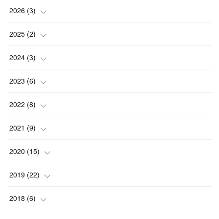
2026
(
3
)
(
2
)
2025
(
2
)
(
1
)
(
1
)
2024
(
3
)
(
1
)
(
1
)
2023
(
6
)
(
2
)
(
1
)
2022
(
8
)
(
1
)
(
1
)
2021
(
9
)
(
1
)
(
1
)
(
1
)
2020
(
15
)
(
2
)
(
2
)
(
2
)
(
1
)
2019
(
22
)
(
1
)
(
1
)
(
2
)
(
2
)
(
3
)
2018
(
6
)
(
1
)
(
1
)
(
1
)