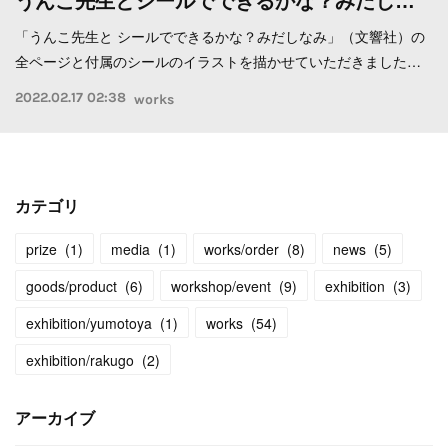
うんこ先生とシールでできるかな？みだし…
「うんこ先生と シールでできるかな？みだしなみ」（文響社）の
全ページと付属のシールのイラストを描かせていただきました…
2022.02.17 02:38
works
カテゴリ
prize
(
1
)
media
(
1
)
works/order
(
8
)
news
(
5
)
goods/product
(
6
)
workshop/event
(
9
)
exhibition
(
3
)
exhibition/yumotoya
(
1
)
works
(
54
)
exhibition/rakugo
(
2
)
アーカイブ