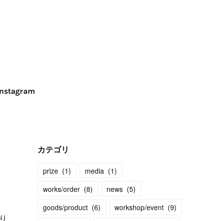
Instagram
カテゴリ
prize
(
1
)
media
(
1
)
works/order
(
8
)
news
(
5
)
goods/product
(
6
)
workshop/event
(
9
)
り