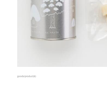
goods/product
(
6
)