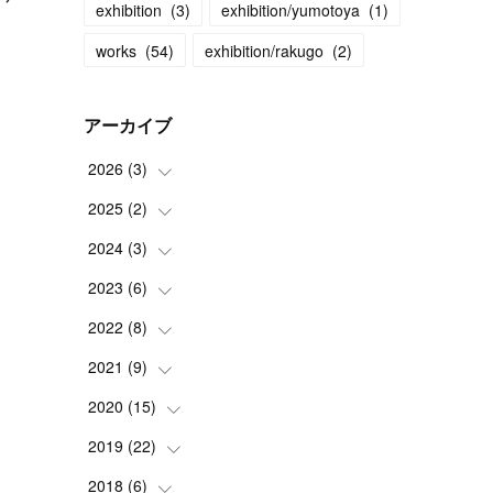
exhibition
(
3
)
exhibition/yumotoya
(
1
)
works
(
54
)
exhibition/rakugo
(
2
)
アーカイブ
2026
(
3
)
2025
(
2
(
)
2
)
(
1
)
2024
(
3
(
)
1
)
(
1
)
2023
(
6
(
)
1
)
(
2
)
2022
(
8
(
)
1
)
(
1
)
2021
(
9
(
)
1
)
(
1
)
(
1
)
2020
(
15
(
1
)
)
(
2
)
(
2
)
(
2
)
2019
(
22
(
1
)
)
(
1
)
(
1
)
(
2
)
(
2
)
2018
(
6
(
)
3
)