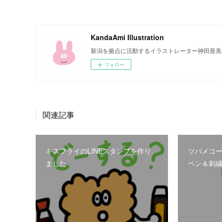
KandaAmi Illustration
新潟を拠点に活動するイラストレーター神田亜美
フォロー
関連記事
キスフライのLINEスタンプを作り
ツバメコー
ました
ペン＆刺