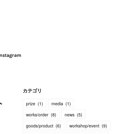
Instagram
カテゴリ
ト
prize
(
1
)
media
(
1
)
works/order
(
8
)
news
(
5
)
goods/product
(
6
)
workshop/event
(
9
)