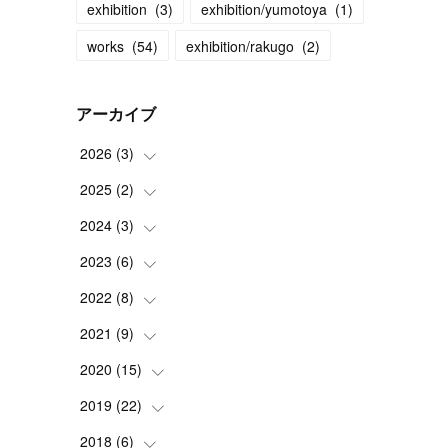
exhibition
(
3
)
exhibition/yumotoya
(
1
)
works
(
54
)
exhibition/rakugo
(
2
)
アーカイブ
2026
(
3
)
2025
(
2
(
)
2
)
(
1
)
2024
(
3
(
)
1
)
(
1
)
2023
(
6
(
)
1
)
(
2
)
2022
(
8
(
)
1
)
(
1
)
2021
(
9
(
)
1
)
(
1
)
(
1
)
2020
(
15
(
1
)
)
(
2
)
(
2
)
(
2
)
2019
(
22
(
1
)
)
(
1
)
(
1
)
(
2
)
(
2
)
2018
(
6
(
)
3
)