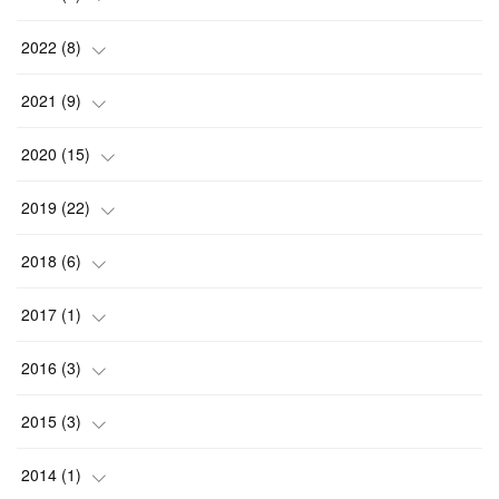
(
2
)
(
1
)
2022
(
8
)
(
1
)
(
1
)
2021
(
9
)
(
1
)
(
1
)
(
1
)
2020
(
15
)
(
2
)
(
2
)
(
2
)
(
1
)
2019
(
22
)
(
1
)
(
1
)
(
2
)
(
2
)
(
3
)
2018
(
6
)
(
1
)
(
1
)
(
1
)
(
4
)
(
4
)
2017
(
1
)
(
1
)
(
1
)
(
2
)
(
1
)
(
1
)
(
1
)
2016
(
3
)
(
1
)
(
2
)
(
1
)
(
4
)
(
1
)
(
1
)
2015
(
3
)
(
1
)
(
2
)
(
2
)
(
1
)
2014
(
1
)