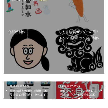
似顔絵制作
しもまち湊ボーダーの日 /
イベントキャラクター制作
2019.03.01 08:30
2019.01.17 08:44
純米吟醸 MyTime（新潟・越
オレンジページ 2019年1/17
後湯沢 白瀧酒造） ラベルイ
号 付録「切り餅変身BOOK」
ラスト
（オレンジページ）イラスト