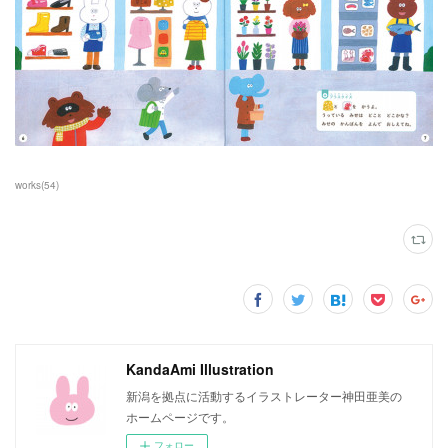
works
(
54
)
KandaAmi Illustration
新潟を拠点に活動するイラストレーター神田亜美の
ホームページです。
フォロー