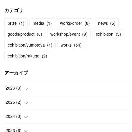
カテゴリ
prize
(
1
)
media
(
1
)
works/order
(
8
)
news
(
5
)
goods/product
(
6
)
workshop/event
(
9
)
exhibition
(
3
)
exhibition/yumotoya
(
1
)
works
(
54
)
exhibition/rakugo
(
2
)
アーカイブ
2026
(
3
)
(
2
)
2025
(
2
)
(
1
)
(
1
)
2024
(
3
)
(
1
)
(
1
)
2023
(
6
)