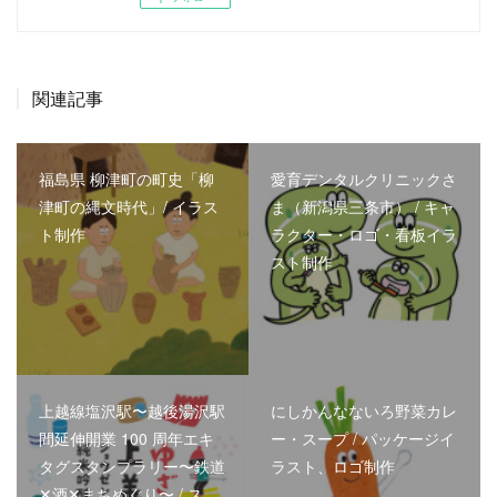
関連記事
福島県 柳津町の町史「柳
愛育デンタルクリニックさ
津町の縄文時代」/ イラス
ま（新潟県三条市） / キャ
ト制作
ラクター・ロゴ・看板イラ
スト制作
上越線塩沢駅〜越後湯沢駅
にしかんなないろ野菜カレ
間延伸開業 100 周年エキ
ー・スープ / パッケージイ
タグスタンプラリー〜鉄道
ラスト、ロゴ制作
✕酒✕まちめぐり〜 / ス…