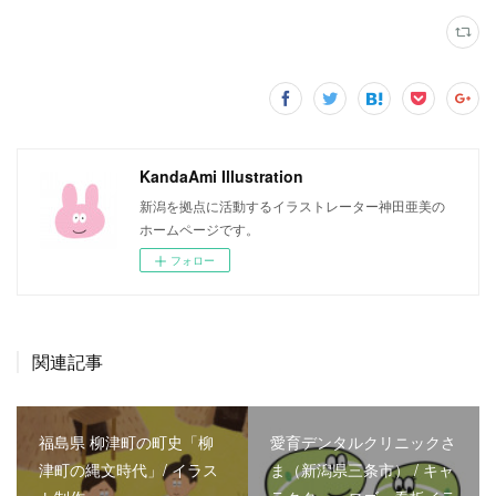
KandaAmi Illustration
新潟を拠点に活動するイラストレーター神田亜美の
ホームページです。
フォロー
関連記事
福島県 柳津町の町史「柳
愛育デンタルクリニックさ
津町の縄文時代」/ イラス
ま（新潟県三条市） / キャ