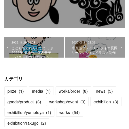
2022.11.29 04:38
2022.09.21 02:36
こどもちゃれんじすてっぷ
米百俵プレイス ミライエ長岡
2022年10月号ご案内冊子
リーフレット / イラスト制作
（ベネッセコーポレーショ…
カテゴリ
prize
(
1
)
media
(
1
)
works/order
(
8
)
news
(
5
)
goods/product
(
6
)
workshop/event
(
9
)
exhibition
(
3
)
exhibition/yumotoya
(
1
)
works
(
54
)
exhibition/rakugo
(
2
)