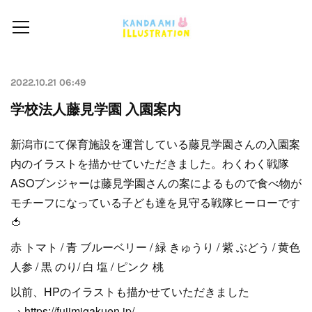
2022.10.21 06:49
学校法人藤見学園 入園案内
新潟市にて保育施設を運営している藤見学園さんの入園案
内のイラストを描かせていただきました。わくわく戦隊
ASOブンジャーは藤見学園さんの案によるもので食べ物が
モチーフになっている子ども達を見守る戦隊ヒーローです
🍅
赤 トマト / 青 ブルーベリー / 緑 きゅうり / 紫 ぶどう / 黄色
人参 / 黒 のり/ 白 塩 / ピンク 桃
以前、HPのイラストも描かせていただきました
→ https://fujimigakuen.jp/