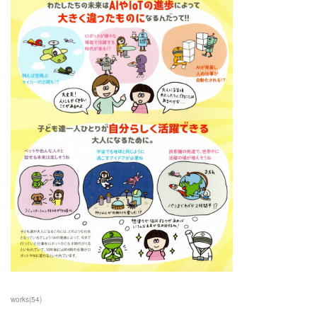
works
(
54
)