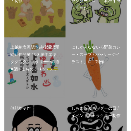
ト制作
ラクター・ロゴ・看板イラ
スト制作
上越線塩沢駅〜越後湯沢駅
にしかんなないろ野菜カレ
間延伸開業 100 周年エキ
ー・スープ / パッケージイ
タグスタンプラリー〜鉄道
ラスト、ロゴ制作
✕酒✕まちめぐり〜 / ス…
似顔絵制作
しもまち湊ボーダーの日 /
イベントキャラクター制作